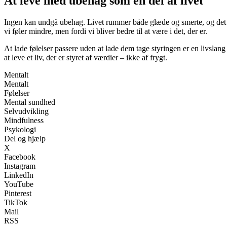
At leve med ubehag som en del af livet
Ingen kan undgå ubehag. Livet rummer både glæde og smerte, og det er 
vi føler mindre, men fordi vi bliver bedre til at være i det, der er.
At lade følelser passere uden at lade dem tage styringen er en livslang
at leve et liv, der er styret af værdier – ikke af frygt.
Mentalt
Mentalt
Følelser
Mental sundhed
Selvudvikling
Mindfulness
Psykologi
Del og hjælp
X
Facebook
Instagram
LinkedIn
YouTube
Pinterest
TikTok
Mail
RSS