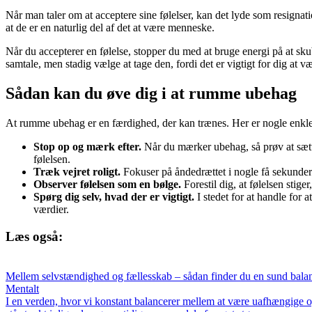
Når man taler om at acceptere sine følelser, kan det lyde som resignatio
at de er en naturlig del af det at være menneske.
Når du accepterer en følelse, stopper du med at bruge energi på at sk
samtale, men stadig vælge at tage den, fordi det er vigtigt for dig at væ
Sådan kan du øve dig i at rumme ubehag
At rumme ubehag er en færdighed, der kan trænes. Her er nogle enkle
Stop op og mærk efter.
Når du mærker ubehag, så prøv at sætte
følelsen.
Træk vejret roligt.
Fokuser på åndedrættet i nogle få sekunder. 
Observer følelsen som en bølge.
Forestil dig, at følelsen stige
Spørg dig selv, hvad der er vigtigt.
I stedet for at handle for 
værdier.
Læs også:
Mellem selvstændighed og fællesskab – sådan finder du en sund bala
Mentalt
I en verden, hvor vi konstant balancerer mellem at være uafhængige o