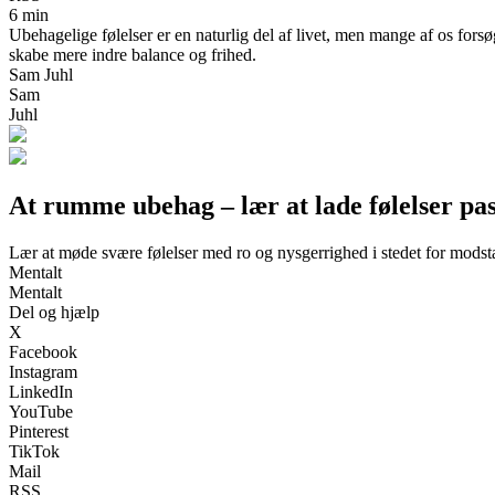
6 min
Ubehagelige følelser er en naturlig del af livet, men mange af os for
skabe mere indre balance og frihed.
Sam Juhl
Sam
Juhl
At rumme ubehag – lær at lade følelser pas
Lær at møde svære følelser med ro og nysgerrighed i stedet for mods
Mentalt
Mentalt
Del og hjælp
X
Facebook
Instagram
LinkedIn
YouTube
Pinterest
TikTok
Mail
RSS