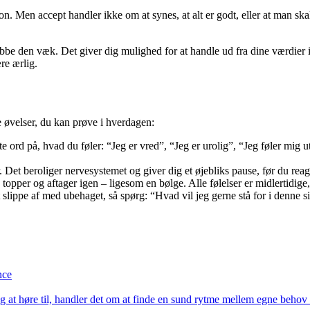
n. Men accept handler ikke om at synes, at alt er godt, eller at man skal
ubbe den væk. Det giver dig mulighed for at handle ud fra dine værdier 
re ærlig.
 øvelser, du kan prøve i hverdagen:
 ord på, hvad du føler: “Jeg er vred”, “Jeg er urolig”, “Jeg føler mig 
Det beroliger nervesystemet og giver dig et øjebliks pause, før du reag
r, topper og aftager igen – ligesom en bølge. Alle følelser er midlertidig
at slippe af med ubehaget, så spørg: “Hvad vil jeg gerne stå for i denn
nce
g at høre til, handler det om at finde en sund rytme mellem egne beho