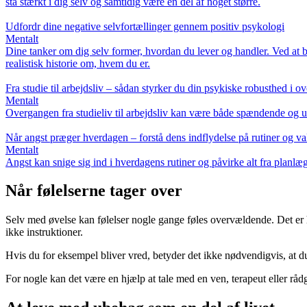
stå stærkt i dig selv og samtidig være en del af noget større.
Udfordr dine negative selvfortællinger gennem positiv psykologi
Mentalt
Dine tanker om dig selv former, hvordan du lever og handler. Ved at br
realistisk historie om, hvem du er.
Fra studie til arbejdsliv – sådan styrker du din psykiske robusthed i 
Mentalt
Overgangen fra studieliv til arbejdsliv kan være både spændende og ud
Når angst præger hverdagen – forstå dens indflydelse på rutiner og va
Mentalt
Angst kan snige sig ind i hverdagens rutiner og påvirke alt fra planl
Når følelserne tager over
Selv med øvelse kan følelser nogle gange føles overvældende. Det er he
ikke instruktioner.
Hvis du for eksempel bliver vred, betyder det ikke nødvendigvis, at du
For nogle kan det være en hjælp at tale med en ven, terapeut eller rådgiv