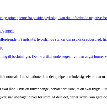
uge principperne fra positiv psykologi kan du udfordre de negative fort
overgangen
fordrende. Få indsigt i, hvordan du styrker din psykiske robusthed, hånd
lg
ægning til beslutninger. Denne artikel undersøger, hvordan angst former
lt normalt. I de situationer kan det hjælpe at minde sig selv om, at man
 skal råbe. Hvis du bliver bange, betyder det ikke, at du skal flygte. 
er, når ubehaget bliver for stort. At dele det, der er svært, kan gøre det