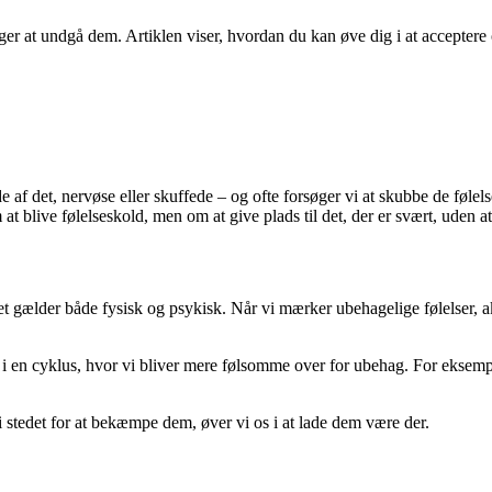
søger at undgå dem. Artiklen viser, hvordan du kan øve dig i at accepte
ede af det, nervøse eller skuffede – og ofte forsøger vi at skubbe de f
 blive følelseskold, men om at give plads til det, der er svært, uden at
 gælder både fysisk og psykisk. Når vi mærker ubehagelige følelser, akti
 i en cyklus, hvor vi bliver mere følsomme over for ubehag. For eksempel
i stedet for at bekæmpe dem, øver vi os i at lade dem være der.