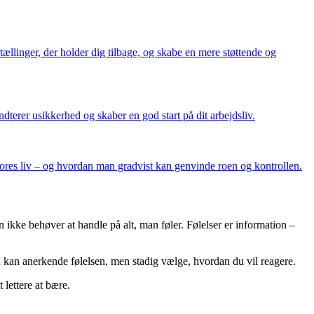
ællinger, der holder dig tilbage, og skabe en mere støttende og
terer usikkerhed og skaber en god start på dit arbejdsliv.
 vores liv – og hvordan man gradvist kan genvinde roen og kontrollen.
 ikke behøver at handle på alt, man føler. Følelser er information –
Du kan anerkende følelsen, men stadig vælge, hvordan du vil reagere.
 lettere at bære.