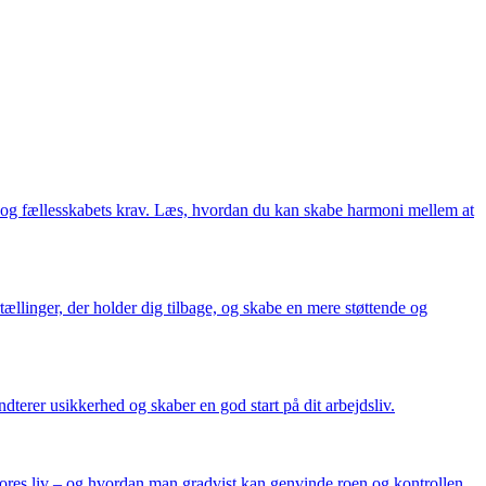
v og fællesskabets krav. Læs, hvordan du kan skabe harmoni mellem at
ællinger, der holder dig tilbage, og skabe en mere støttende og
terer usikkerhed og skaber en god start på dit arbejdsliv.
 vores liv – og hvordan man gradvist kan genvinde roen og kontrollen.