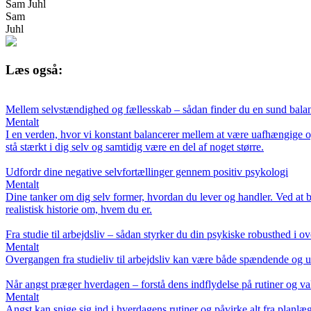
Sam Juhl
Sam
Juhl
Læs også:
Mellem selvstændighed og fællesskab – sådan finder du en sund bala
Mentalt
I en verden, hvor vi konstant balancerer mellem at være uafhængige o
stå stærkt i dig selv og samtidig være en del af noget større.
Udfordr dine negative selvfortællinger gennem positiv psykologi
Mentalt
Dine tanker om dig selv former, hvordan du lever og handler. Ved at br
realistisk historie om, hvem du er.
Fra studie til arbejdsliv – sådan styrker du din psykiske robusthed i 
Mentalt
Overgangen fra studieliv til arbejdsliv kan være både spændende og ud
Når angst præger hverdagen – forstå dens indflydelse på rutiner og va
Mentalt
Angst kan snige sig ind i hverdagens rutiner og påvirke alt fra planl