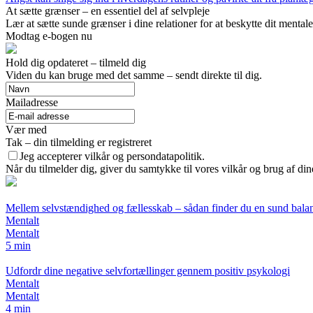
At sætte grænser – en essentiel del af selvpleje
Lær at sætte sunde grænser i dine relationer for at beskytte dit ment
Modtag e-bogen nu
Hold dig opdateret – tilmeld dig
Viden du kan bruge med det samme – sendt direkte til dig.
Mailadresse
Vær med
Tak – din tilmelding er registreret
Jeg accepterer vilkår og persondatapolitik.
Når du tilmelder dig, giver du samtykke til vores vilkår og brug af di
Mellem selvstændighed og fællesskab – sådan finder du en sund bala
Mentalt
Mentalt
5 min
Udfordr dine negative selvfortællinger gennem positiv psykologi
Mentalt
Mentalt
4 min