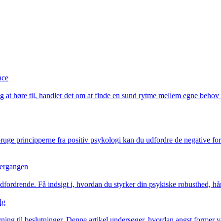
nce
g at høre til, handler det om at finde en sund rytme mellem egne beho
uge principperne fra positiv psykologi kan du udfordre de negative fort
overgangen
fordrende. Få indsigt i, hvordan du styrker din psykiske robusthed, hånd
lg
ægning til beslutninger. Denne artikel undersøger, hvordan angst former